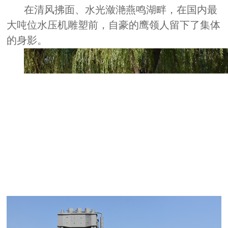
在清风拂面、水光潋滟燕鸣湖畔，在国内最
大吨位水压机雕塑前，自豪的鹰领人留下了集体
的身影。